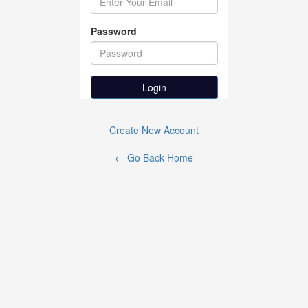
Password
Login
Create New Account
← Go Back Home